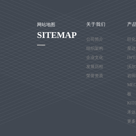
关于我们
产
网站地图
SITEMAP
公司简介
巨化
组织架构
星达
企业文化
IW
发展历程
沃尔
荣誉资质
岩田
ME
板
KI
禾达
更多